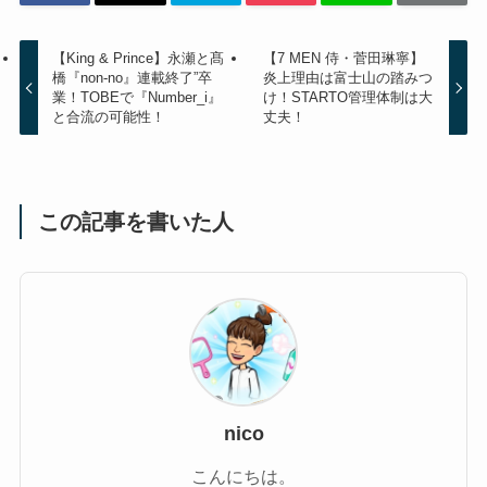
【King & Prince】永瀬と髙
【7 MEN 侍・菅田琳寧】
橋『non-no』連載終了”卒
炎上理由は富士山の踏みつ
業！TOBEで『Number_i』
け！STARTO管理体制は大
と合流の可能性！
丈夫！
この記事を書いた人
nico
こんにちは。