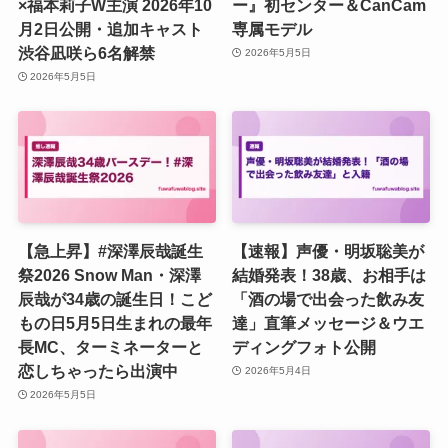
×福本莉子W主演 2026年10
ー』初センター＆CanCam
月2日公開・追加キャスト
専属モデル
渋谷凪咲ら6名解禁
2026年5月5日
2026年5月5日
【急上昇】#深澤辰哉誕生
【速報】声優・明坂聡美が
祭2026 Snow Man・深澤
結婚発表！38歳、お相手は
辰哉が34歳の誕生日！こど
「酒の場で出会った飲み友
もの日5月5日生まれの最年
達」直筆メッセージ＆ウエ
長MC、ターミネーターと
ディングフォト公開
恋しちゃったら出演中
2026年5月4日
2026年5月5日