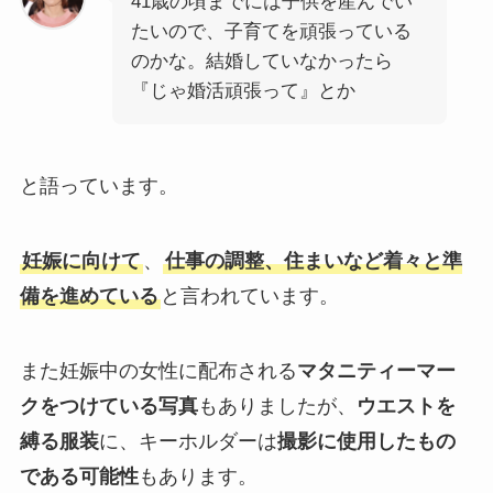
41歳の頃までには子供を産んでい
たいので、子育てを頑張っている
のかな。結婚していなかったら
『じゃ婚活頑張って』とか
と語っています。
妊娠に向けて
、
仕事の調整、住まいなど着々と準
備を進めている
と言われています。
また妊娠中の女性に配布される
マタニティーマー
クをつけている写真
もありましたが、
ウエストを
縛る服装
に、キーホルダーは
撮影に使用したもの
である可能性
もあります。