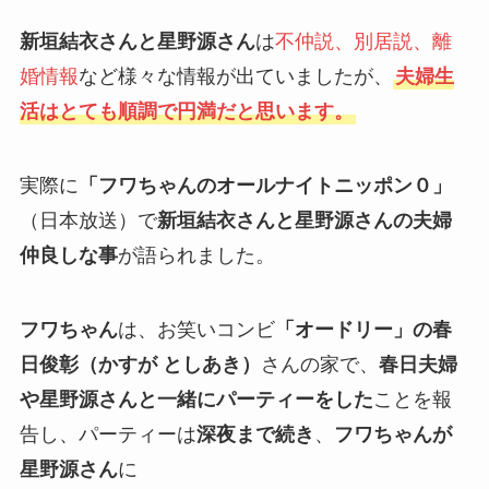
新垣結衣さんと星野源さん
は
不仲説、別居説、離
婚情報
など様々な情報が出ていましたが、
夫婦生
活はとても順調で円満だと思います。
実際に
「フワちゃんのオールナイトニッポン０」
（日本放送）で
新垣結衣さんと星野源さんの夫婦
仲良しな事
が語られました。
フワちゃん
は、お笑いコンビ
「オードリー」の春
日俊彰（かすが としあき）
さんの家で、
春日夫婦
や星野源さんと一緒にパーティーをした
ことを報
告し、パーティーは
深夜まで続き
、
フワちゃんが
星野源さん
に