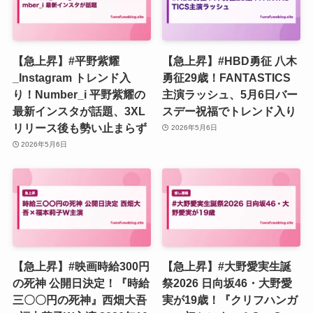
【急上昇】#平野紫耀
【急上昇】#HBD勇征 八木
_Instagram トレンド入
勇征29歳！FANTASTICS
り！Number_i 平野紫耀の
主演ラッシュ、5月6日バー
最新インスタが話題、3XL
スデー祝福でトレンド入り
リリース後も勢い止まらず
2026年5月6日
2026年5月6日
【急上昇】#映画時給300円
【急上昇】#大野愛実生誕
の死神 公開日決定！『時給
祭2026 日向坂46・大野愛
三〇〇円の死神』西畑大吾
実が19歳！『クリフハンガ