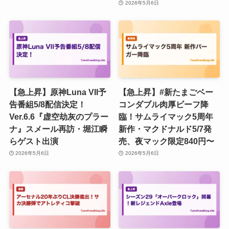
2026年5月6日
【急上昇】原神Luna VII予
【急上昇】#新たまごベー
告番組5/8配信決定！
コンダブル肉厚ビーフ降
Ver.6.6『虚空劫灰のプラー
臨！サムライマック5周年
ナ』スメール再訪・堀江瞬
新作・マクドナルド5/7発
らゲスト出演
売、夜マック限定840円〜
2026年5月6日
2026年5月6日