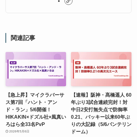
関連記事
【急上昇】マイクラバーサ
【速報】阪神・髙橋遥人 60
ス第7回「ハント・アン
年ぶり3試合連続完封！対
ド・ラン」5/6開催！
中日2安打無失点で防御率
HIKAKIN×ドズル社×風真い
0.21、バッキー以来60年ぶ
ろはら全33名PvP
りの大記録（5/6バンテリン
ドーム）
2026年5月6日