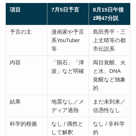
項目
7月5日予言
8月15日午後
2時47分説
予言の主
漫画家や予言
島田秀平・三
系YouTuber
上丈晴等の都
等
市伝説系
内容
「隕石」「津
両目覚醒、火
波」など明確
と水、DNA
覚醒など抽象
的
結果
地震なし／メ
まだ未到来／
ディア過熱
信憑性なし
科学的根拠
なし / 偶然と
なし / 非科学
して解釈
的