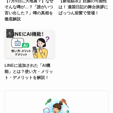
【7月5日に大地震？】なぜ
【新垣結衣】妊娠の可能性
そんな噂が…？「誰がいつ
は！ 違国日記の舞台挨拶に
言い出した？」噂の真相を
ぱっつん前髪で登場！
徹底解説
LINEに追加された「AI機
能」とは？使い方・メリッ
ト・デメリットを解説！