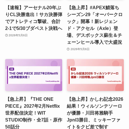
【速報】アーセナル20年ぶ
【急上昇】#APEX鯖落ち
りCL決勝進出！サカ決勝弾
シーズン29「オーバークロ
でアトレティコ撃破、合計
ック」開幕！新レジェン
2-1で5/30ブダペスト決戦へ
ド・アクセル（Axle）登
場、デスボックス蘇生＆チ
2026年5月6日
ェーンヒール導入で大盛況
2026年5月6日
【急上昇】『THE ONE
【急上昇】かしわ記念2026
PIECE』2027年2月Netflix
結果！ウィルソンテソーロ
世界配信決定！WIT
が優勝・川田将雅騎手
STUDIO制作・全7話・原作
JpnI3勝目、ミッキーファ
50話分
イトをクビ差で制す