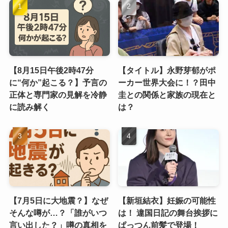
【8月15日午後2時47分
【タイトル】永野芽郁がポ
に“何か”起こる？】予言の
ーカー世界大会に！？田中
正体と専門家の見解を冷静
圭との関係と家族の現在と
に読み解く
は？
【7月5日に大地震？】なぜ
【新垣結衣】妊娠の可能性
そんな噂が…？「誰がいつ
は！ 違国日記の舞台挨拶に
言い出した？」噂の真相を
ぱっつん前髪で登場！