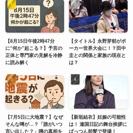
【8月15日午後2時47分
【タイトル】永野芽郁がポ
に“何か”起こる？】予言の
ーカー世界大会に！？田中
正体と専門家の見解を冷静
圭との関係と家族の現在と
に読み解く
は？
【7月5日に大地震？】なぜ
【新垣結衣】妊娠の可能性
そんな噂が…？「誰がいつ
は！ 違国日記の舞台挨拶に
言い出した？」噂の真相を
ぱっつん前髪で登場！