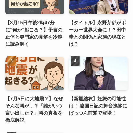
【8月15日午後2時47分
【タイトル】永野芽郁がポ
に“何か”起こる？】予言の
ーカー世界大会に！？田中
正体と専門家の見解を冷静
圭との関係と家族の現在と
に読み解く
は？
【7月5日に大地震？】なぜ
【新垣結衣】妊娠の可能性
そんな噂が…？「誰がいつ
は！ 違国日記の舞台挨拶に
言い出した？」噂の真相を
ぱっつん前髪で登場！
徹底解説