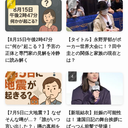
【8月15日午後2時47分
【タイトル】永野芽郁がポ
に“何か”起こる？】予言の
ーカー世界大会に！？田中
正体と専門家の見解を冷静
圭との関係と家族の現在と
に読み解く
は？
【7月5日に大地震？】なぜ
【新垣結衣】妊娠の可能性
そんな噂が…？「誰がいつ
は！ 違国日記の舞台挨拶に
言い出した？」噂の真相を
ぱっつん前髪で登場！