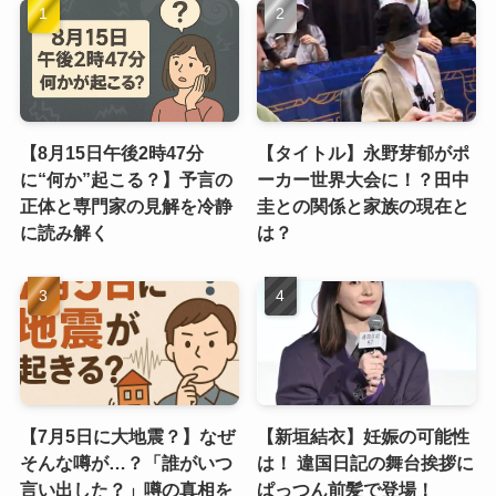
【8月15日午後2時47分
【タイトル】永野芽郁がポ
に“何か”起こる？】予言の
ーカー世界大会に！？田中
正体と専門家の見解を冷静
圭との関係と家族の現在と
に読み解く
は？
【7月5日に大地震？】なぜ
【新垣結衣】妊娠の可能性
そんな噂が…？「誰がいつ
は！ 違国日記の舞台挨拶に
言い出した？」噂の真相を
ぱっつん前髪で登場！