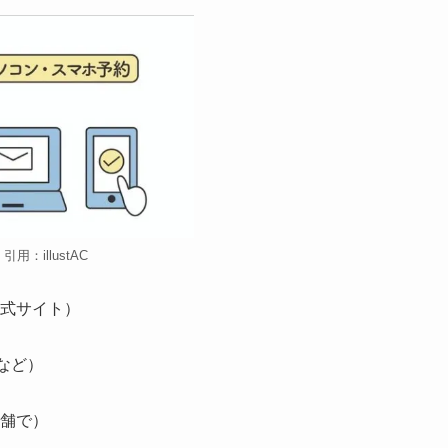
引用：illustAC
式サイト）
天など）
舗で）