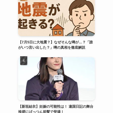
【7月5日に大地震？】なぜそんな噂が…？「誰
がいつ言い出した？」噂の真相を徹底解説
【新垣結衣】妊娠の可能性は！ 違国日記の舞台
挨拶にぱっつん前髪で登場！