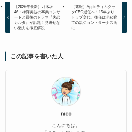
【2026年最新】乃木坂
【速報】Appleティムクッ
46・梅澤美波の卒業コンサ
クCEO退任へ！15年ぶり
ートと最後のドラマ『失恋
トップ交代、後任はiPad育
カルタ』が話題！見逃せな
ての親ジョン・ターナス氏
い魅力を徹底解説
に
この記事を書いた人
nico
こんにちは。