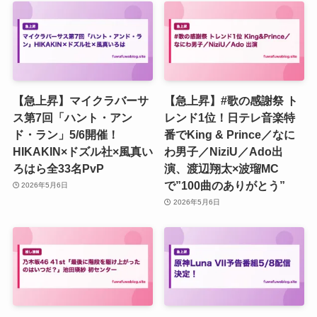
【急上昇】マイクラバーサ
【急上昇】#歌の感謝祭 ト
ス第7回「ハント・アン
レンド1位！日テレ音楽特
ド・ラン」5/6開催！
番でKing & Prince／なに
HIKAKIN×ドズル社×風真い
わ男子／NiziU／Ado出
ろはら全33名PvP
演、渡辺翔太×波瑠MC
で”100曲のありがとう”
2026年5月6日
2026年5月6日