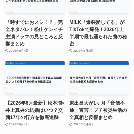
「時すでにおスシ！？」完
M!LK「爆裂愛してる」が
全ネタバレ！松山ケンイチ
TikTokで爆発！2026年上
主演ドラマの見どころと反
半期で最も踊られた曲の秘
響まとめ
密
2026年6月4日
2026年6月4日
【2026年6月最新】松本潤×
東出昌大が1ヶ月「音信不
井上真央の結婚はいつ？交
通」宣言！プチ被災生活の
隗17年の行方を徹底追跡
全真相と反響まとめ
2026年6月4日
2026年6月4日