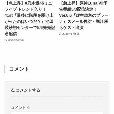
【急上昇】#乃木坂46ミニ
【急上昇】原神Luna VII予
ライブ トレンド入り！
告番組5/8配信決定！
41st『最後に階段を駆け上
Ver.6.6『虚空劫灰のプラー
がったのはいつだ？』池田
ナ』スメール再訪・堀江瞬
瑛紗初センターで5/6発売記
らゲスト出演
念配信
2026年5月6日
2026年5月6日
コメント
コメントする
コメント
※