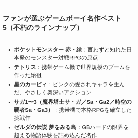
ファンが選ぶゲームボーイ名作ベスト
5（不朽のラインナップ）
ポケットモンスター 赤・緑
：言わずと知れた日
本発のモンスター対戦RPGの原点
テトリス
：携帯ゲーム機で世界規模のブームを
作った始祖
星のカービィ
：ピンクの愛されキャラを生ん
だ、やさしく奥深いアクション
サガ1〜3（魔界塔士サ・ガ／Sa・Ga2／時空の
覇者Sa・Ga3）
：携帯機で本格RPGを確立した
挑戦作
ゼルダの伝説 夢をみる島
：GBハードの限界を
超える物語体験を詰め込んだ名作