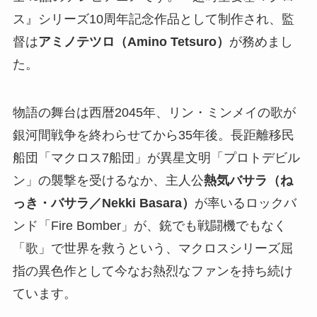
ス』シリーズ10周年記念作品として制作され、監
督は
アミノテツロ（Amino Tetsuro）
が務めまし
た。
物語の舞台は西暦2045年、リン・ミンメイの歌が
銀河間戦争を終わらせてから35年後。長距離移民
船団「マクロス7船団」が異星文明「プロトデビル
ン」の襲撃を受けるなか、主人公
熱気バサラ（ね
っき・バサラ／Nekki Basara）
が率いるロックバ
ンド「Fire Bomber」が、銃でも戦闘機でもなく
「歌」で世界を救うという、マクロスシリーズ屈
指の異色作として今なお熱烈なファンを持ち続け
ています。