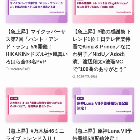
【急上昇】マイクラバーサ
【急上昇】#歌の感謝祭 ト
ス第7回「ハント・アン
レンド1位！日テレ音楽特
ド・ラン」5/6開催！
番でKing & Prince／なに
HIKAKIN×ドズル社×風真い
わ男子／NiziU／Ado出
ろはら全33名PvP
演、渡辺翔太×波瑠MC
で”100曲のありがとう”
2026年5月6日
2026年5月6日
【急上昇】#乃木坂46ミニ
【急上昇】原神Luna VII予
ライブ トレンド入り！
告番組5/8配信決定！