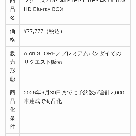
商
マクロス7 Re.MASTER FIRE!! 4K ULTRA
品
HD Blu-ray BOX
名
価
¥77,777（税込）
格
販
A-on STORE／プレミアムバンダイでの
売
リクエスト販売
形
態
商
2026年6月30日までに予約数が合計2,000
品
本達成で商品化
化
条
件