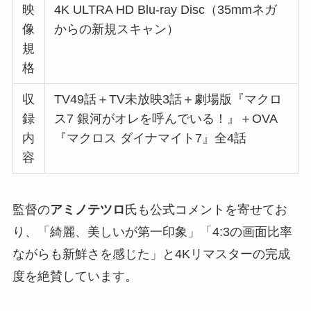
映
4K ULTRA HD Blu-ray Disc（35mmネガ
像
からの新規スキャン）
規
格
収
TV49話＋TV未放映3話＋劇場版『マクロ
録
ス7 銀河がオレを呼んでいる！』＋OVA
内
『マクロス ダイナマイト7』全4話
容
監督の
アミノテツロ
氏も公式コメントを寄せてお
り、「綺麗、美しいが第一印象」「4:3の画面比率
ながらも新鮮さを感じた」と4Kリマスターの完成
度を絶賛しています。