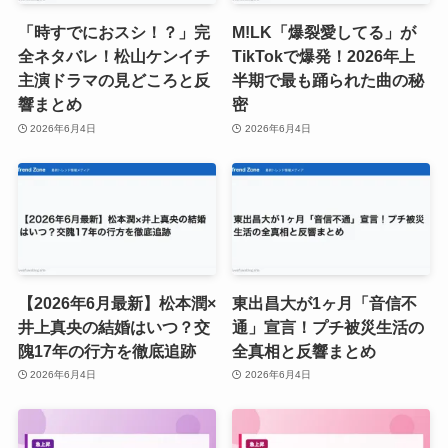
「時すでにおスシ！？」完
M!LK「爆裂愛してる」が
全ネタバレ！松山ケンイチ
TikTokで爆発！2026年上
主演ドラマの見どころと反
半期で最も踊られた曲の秘
響まとめ
密
2026年6月4日
2026年6月4日
【2026年6月最新】松本潤×
東出昌大が1ヶ月「音信不
井上真央の結婚はいつ？交
通」宣言！プチ被災生活の
隗17年の行方を徹底追跡
全真相と反響まとめ
2026年6月4日
2026年6月4日