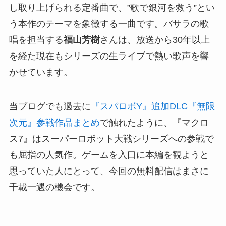
し取り上げられる定番曲で、”歌で銀河を救う”とい
う本作のテーマを象徴する一曲です。バサラの歌
唱を担当する
福山芳樹
さんは、放送から30年以上
を経た現在もシリーズの生ライブで熱い歌声を響
かせています。
当ブログでも過去に
『スパロボY』追加DLC『無限
次元』参戦作品まとめ
で触れたように、『マクロ
ス7』はスーパーロボット大戦シリーズへの参戦で
も屈指の人気作。ゲームを入口に本編を観ようと
思っていた人にとって、今回の無料配信はまさに
千載一遇の機会です。