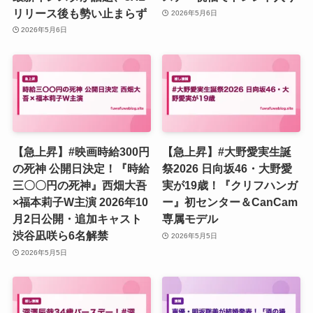
リリース後も勢い止まらず
2026年5月6日
2026年5月6日
【急上昇】#映画時給300円
【急上昇】#大野愛実生誕
の死神 公開日決定！『時給
祭2026 日向坂46・大野愛
三〇〇円の死神』西畑大吾
実が19歳！『クリフハンガ
×福本莉子W主演 2026年10
ー』初センター＆CanCam
月2日公開・追加キャスト
専属モデル
渋谷凪咲ら6名解禁
2026年5月5日
2026年5月5日