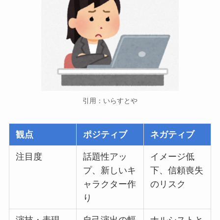
引用：いらすとや
観点
ポジティブ
ネガティブ
注目度
話題性アッ
イメージ低
プ、新しいキ
下、信頼喪失
ャラクター作
のリスク
り
演技・表現
自己演出の幅
ナルシストと