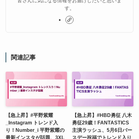
皆さんに気になる情報をお届けしたいと思いま
す。
関連記事
【急上昇】#平野紫耀
【急上昇】#HBD勇征 八木
_Instagram トレンド入
勇征29歳！FANTASTICS
り！Number_i 平野紫耀の
主演ラッシュ、5月6日バー
最新インスタが話題、3XL
スデー祝福でトレンド入り