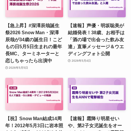
【急上昇】#深澤辰哉誕生
【速報】声優・明坂聡美が
祭2026 Snow Man・深澤
結婚発表！38歳、お相手は
辰哉が34歳の誕生日！こど
「酒の場で出会った飲み友
もの日5月5日生まれの最年
達」直筆メッセージ＆ウエ
長MC、ターミネーターと
ディングフォト公開
恋しちゃったら出演中
2026年5月4日
2026年5月5日
【祝】Snow Man結成14周
【速報】霜降り明星せい
年！2012年5月3日に岩本照
や、第2子女児誕生をオー