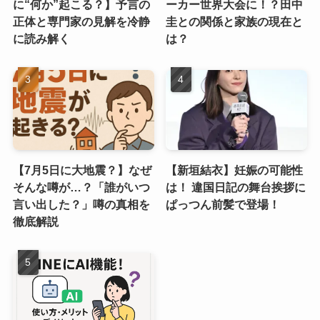
に“何か”起こる？】予言の
ーカー世界大会に！？田中
正体と専門家の見解を冷静
圭との関係と家族の現在と
に読み解く
は？
【7月5日に大地震？】なぜ
【新垣結衣】妊娠の可能性
そんな噂が…？「誰がいつ
は！ 違国日記の舞台挨拶に
言い出した？」噂の真相を
ぱっつん前髪で登場！
徹底解説