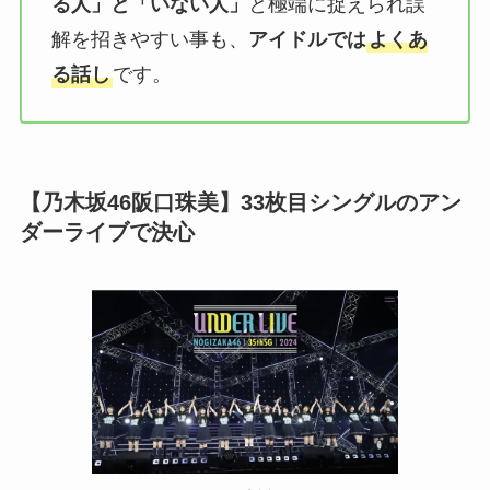
る人」と「いない人」
と極端に捉えられ誤
解を招きやすい事も、
アイドルでは
よくあ
る話し
です。
【乃木坂46阪口珠美】33枚目シングルのアン
ダーライブで決心