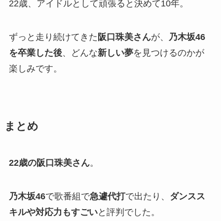
22歳、アイドルとして頑張ると決めて10年。
ずっと走り続けてきた
阪口珠美さん
が、
乃木坂46
を卒業した後
、どんな
新しい夢
を見つけるのかが
楽しみです。
まとめ
22歳の阪口珠美さん
。
乃木坂46
で歌番組で
急遽代打
で出たり、
ダンスス
キルや対応力もすごい
と評判でした。