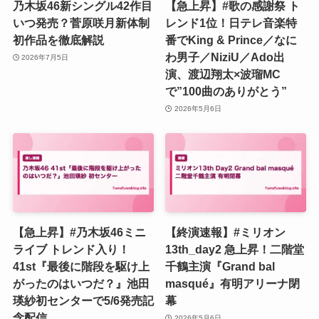
乃木坂46新シングル42作目
【急上昇】#歌の感謝祭 ト
いつ発売？菅原咲月新体制
レンド1位！日テレ音楽特
初作品を徹底解説
番でKing & Prince／なに
わ男子／NiziU／Ado出
2026年7月5日
演、渡辺翔太×波瑠MC
で”100曲のありがとう”
2026年5月6日
【急上昇】#乃木坂46ミニ
【終演速報】#ミリオン
ライブ トレンド入り！
13th_day2 急上昇！二階堂
41st『最後に階段を駆け上
千鶴主演『Grand bal
がったのはいつだ？』池田
masqué』有明アリーナ閉
瑛紗初センターで5/6発売記
幕
念配信
2026年5月6日