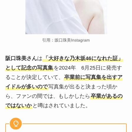
引用：坂口珠美Instagram
阪口珠美さん
は
「大好きな乃木坂46になれた証」
として記念の写真集
を2024年 6月25日に発売す
ることが決定していて、
卒業前に写真集を出すア
イドルが多いので
写真集が出ると決まった頃か
ら、ファンの間では、もしかしたら
卒業があるの
ではないか
と噂はされていました。