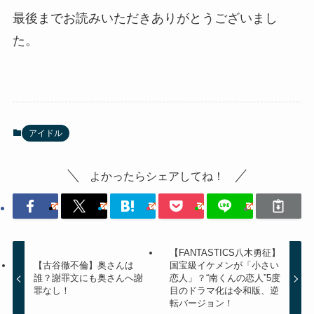
最後までお読みいただきありがとうございまし
た。
アイドル
よかったらシェアしてね！
【FANTASTICS八木勇征】
【古谷徹不倫】奥さんは
国宝級イケメンが「小さい
誰？謝罪文にも奥さんへ謝
恋人」？“南くんの恋人”5度
罪なし！
目のドラマ化は令和版、逆
転バージョン！