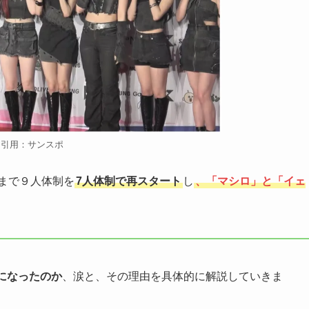
引用：サンスポ
今まで９人体制を
7人体制で再スタート
し
、「マシロ」と「イェ
になったのか
、涙と、その理由を具体的に解説していきま