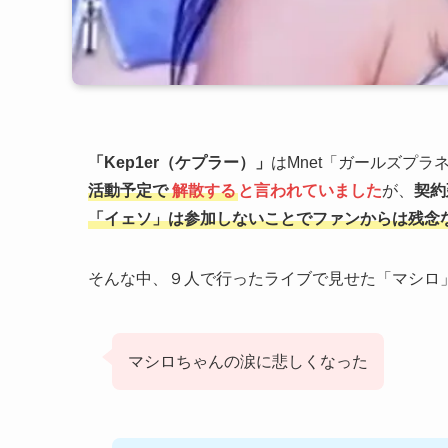
「Kep1er（ケプラー）」
はMnet「ガールズプラ
活動予定で
解散する
と言われていました
が、
契約
「イェソ」は参加しないことでファンからは残念
そんな中、９人で行ったライブで見せた「マシロ
マシロちゃんの涙に悲しくなった