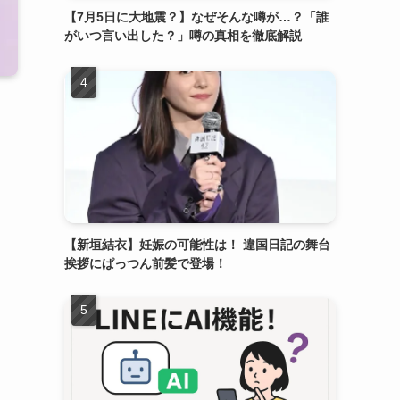
【7月5日に大地震？】なぜそんな噂が…？「誰
がいつ言い出した？」噂の真相を徹底解説
【新垣結衣】妊娠の可能性は！ 違国日記の舞台
挨拶にぱっつん前髪で登場！