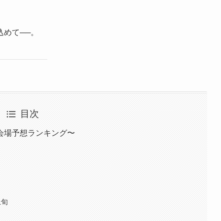
めて──。
目次
会場予想ランキング〜
上旬