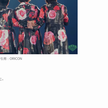
引用：ORICON
た。