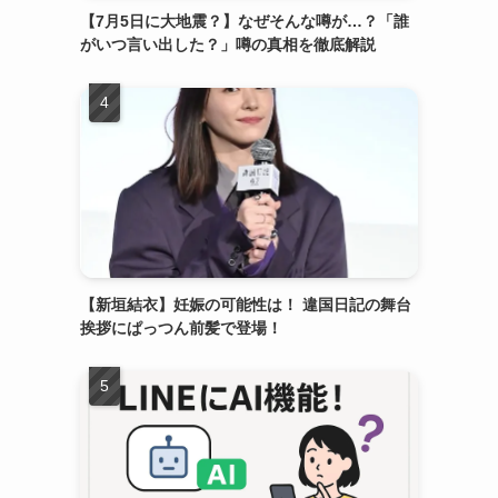
【7月5日に大地震？】なぜそんな噂が…？「誰
がいつ言い出した？」噂の真相を徹底解説
【新垣結衣】妊娠の可能性は！ 違国日記の舞台
挨拶にぱっつん前髪で登場！