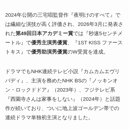
2024年公開の三宅唱監督作『夜明けのすべて』で
は繊細な演技が高く評価され、2026年3月に発表さ
れた
第49回日本アカデミー賞
では『秒速5センチメ
ートル』で
優秀主演男優賞
、『1ST KISS ファース
トキス』で
優秀助演男優賞
のW受賞を達成。
ドラマでもNHK連続テレビ小説『カムカムエヴリ
バディ』、主演を務めたNHK BSの『ノッキンオ
ン・ロックドドア』（2023年）、フジテレビ系
『西園寺さんは家事をしない』（2024年）と話題
作が続いており、ついに地上波ゴールデン帯での
連続ドラマ単独初主演となりました。