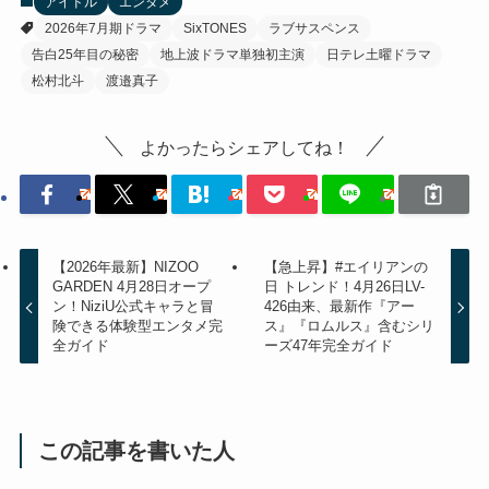
アイドル
エンタメ
2026年7月期ドラマ
SixTONES
ラブサスペンス
告白25年目の秘密
地上波ドラマ単独初主演
日テレ土曜ドラマ
松村北斗
渡邉真子
よかったらシェアしてね！
【2026年最新】NIZOO
【急上昇】#エイリアンの
GARDEN 4月28日オープ
日 トレンド！4月26日LV-
ン！NiziU公式キャラと冒
426由来、最新作『アー
険できる体験型エンタメ完
ス』『ロムルス』含むシリ
全ガイド
ーズ47年完全ガイド
この記事を書いた人