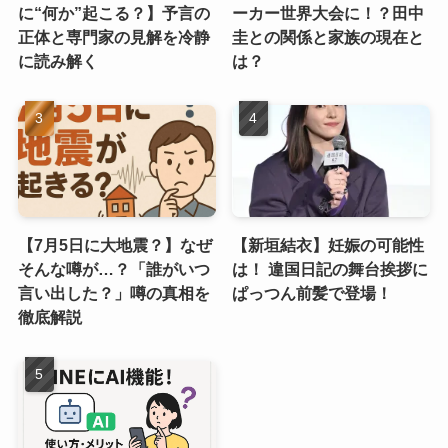
に“何か”起こる？】予言の
ーカー世界大会に！？田中
正体と専門家の見解を冷静
圭との関係と家族の現在と
に読み解く
は？
【7月5日に大地震？】なぜ
【新垣結衣】妊娠の可能性
そんな噂が…？「誰がいつ
は！ 違国日記の舞台挨拶に
言い出した？」噂の真相を
ぱっつん前髪で登場！
徹底解説