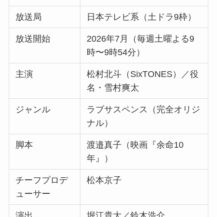
放送局
日本テレビ系（土ドラ9枠）
放送開始
2026年7月（毎週土曜よる9
時〜9時54分）
主演
松村北斗（SixTONES）／役
名・雪村爽太
ジャンル
ラブサスペンス（完全オリジ
ナル）
脚本
渡邉真子（映画『余命10
年』）
チーフプロデ
松本京子
ューサー
演出
堀江貴大／鈴木浩介