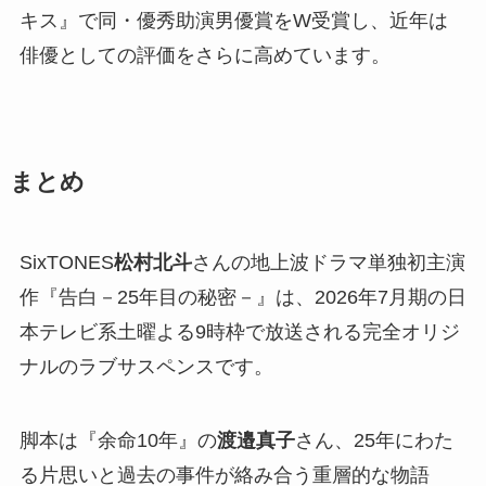
キス』で同・優秀助演男優賞をW受賞し、近年は
俳優としての評価をさらに高めています。
まとめ
SixTONES
松村北斗
さんの地上波ドラマ単独初主演
作『告白－25年目の秘密－』は、2026年7月期の日
本テレビ系土曜よる9時枠で放送される完全オリジ
ナルのラブサスペンスです。
脚本は『余命10年』の
渡邉真子
さん、25年にわた
る片思いと過去の事件が絡み合う重層的な物語