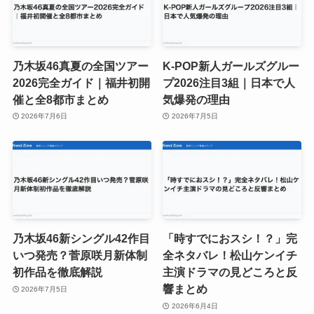
乃木坂46真夏の全国ツアー
K-POP新人ガールズグルー
2026完全ガイド｜福井初開
プ2026注目3組｜日本で人
催と全8都市まとめ
気爆発の理由
2026年7月6日
2026年7月5日
乃木坂46新シングル42作目
「時すでにおスシ！？」完
いつ発売？菅原咲月新体制
全ネタバレ！松山ケンイチ
初作品を徹底解説
主演ドラマの見どころと反
響まとめ
2026年7月5日
2026年6月4日