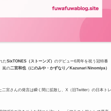
された
SixTONES（ストーンズ）
のデビュー6周年を祝う冠特番
、嵐の
二宮和也（にのみや・かずなり／Kazunari Ninomiya）
宮さんの発言は瞬く間に拡散し、X（旧Twitter）の日本ト