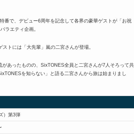
S初の冠特番で、デビュー6周年を記念して各界の豪華ゲストが「お祝
うバラエティ企画。
Pゲストには「大先輩」嵐の二宮さんが登場。
あったものの、SixTONES全員と二宮さんが7人そろって共
ixTONESを知らない」と語る二宮さんから旅は始まりまし
ンズ）第3弾
〜