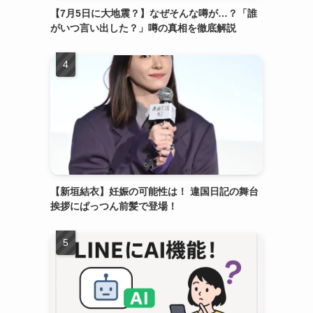
【7月5日に大地震？】なぜそんな噂が…？「誰
がいつ言い出した？」噂の真相を徹底解説
【新垣結衣】妊娠の可能性は！ 違国日記の舞台
挨拶にぱっつん前髪で登場！