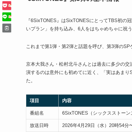
『6SixTONES』はSixTONESにとってTB
いプラン」を持ち込み、6人をはちゃめちゃに祝
これまで第1弾・第2弾と話題を呼び、第3弾のS
京本大我さん・松村北斗さんとは過去に多少の交流が
演するのは意外にも初めてに近く、「実はあまりS
た。
項目
内容
番組名
6SixTONES（シックスストー
放送日時
2026年4月29日（水）20時54分