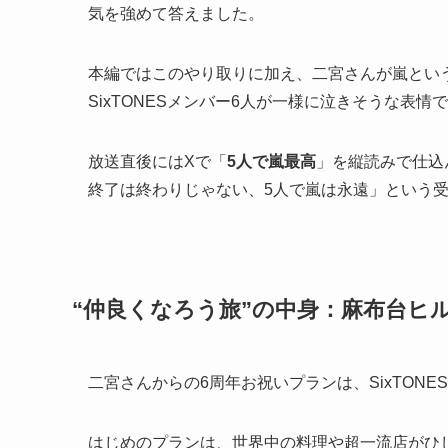
気を強めて答えました。
本編ではこのやり取りに加え、二宮さんが嵐とい
SixTONESメンバー6人が一様に泣きそうな表
放送直後にはXで「
5人で嵐最高
」を縦読みで仕込
終了は終わりじゃない、5人で嵐は永遠」という
“仲良くなろう旅”の中身：麻布台ヒ
二宮さんからの6周年お祝いプランは、SixTON
はじめのプランは、世界中の料理や超一流店がひ