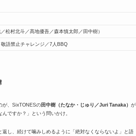
大我／松村北斗／髙地優吾／森本慎太郎／田中樹）
敬語禁止チャレンジ／7人BBQ
緯
、SixTONESの
田中樹（たなか・じゅり／Juri Tanaka）
が
なんですか？」という問いかけ。
と返し、続けて噛みしめるように「絶対なくならないよ」と語