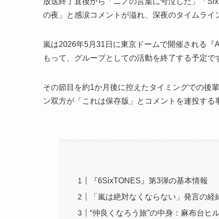
放送終了直後から「ニノの言葉に号泣した」「Si
の夜」と感涙コメントが溢れ、深夜のタイムライ
嵐は2026年5月31日に東京ドームで開催される『ARASH
もって、グループとしての活動を終了する予定で
その節目を約1か月後に控えたタイミングでの後輩番
ン双方が「これは保存版」とコメントを連投する
『6SixTONES』第3弾の基本情報
「嵐は絶対なくならない」発言の経
“仲良くなろう旅”の中身：麻布台ヒ