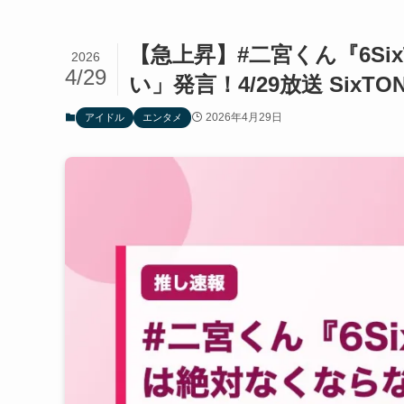
【急上昇】#二宮くん『6Si
2026
4/29
い」発言！4/29放送 SixT
2026年4月29日
アイドル
エンタメ