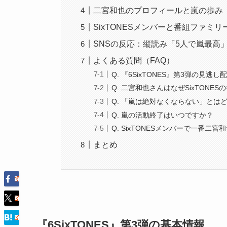
二宮和也のプロフィールと嵐の歩み
SixTONESメンバーと番組ファミリ
SNSの反応：縦読み「5人で嵐最高
よくある質問（FAQ）
Q. 『6SixTONES』第3弾の見逃
Q. 二宮和也さんはなぜSixTON
Q. 「嵐は絶対なくならない」とは
Q. 嵐の活動終了はいつですか？
Q. SixTONESメンバーで一番
まとめ
『6SixTONES』第3弾の基本情報