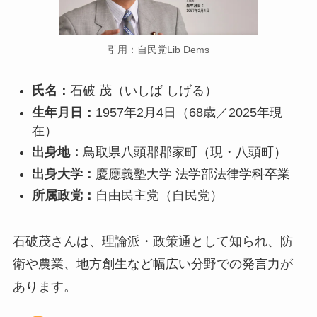
引用：自民党Lib Dems
氏名：
石破 茂（いしば しげる）
生年月日：
1957年2月4日（68歳／2025年現
在）
出身地：
鳥取県八頭郡郡家町（現・八頭町）
出身大学：
慶應義塾大学 法学部法律学科卒業
所属政党：
自由民主党（自民党）
石破茂さんは、理論派・政策通として知られ、防
衛や農業、地方創生など幅広い分野での発言力が
あります。