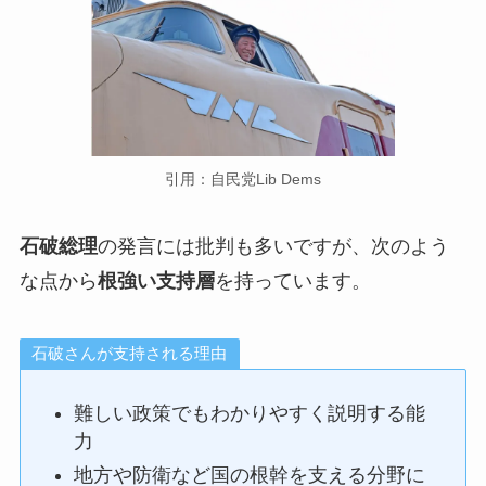
引用：自民党Lib Dems
石破総理
の発言には批判も多いですが、次のよう
な点から
根強い支持層
を持っています。
石破さんが支持される理由
難しい政策でもわかりやすく説明する能
力
地方や防衛など国の根幹を支える分野に