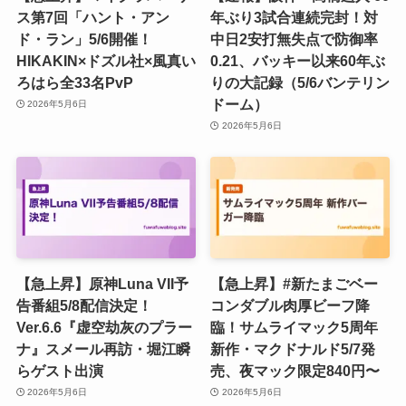
ス第7回「ハント・アン
年ぶり3試合連続完封！対
ド・ラン」5/6開催！
中日2安打無失点で防御率
HIKAKIN×ドズル社×風真い
0.21、バッキー以来60年ぶ
ろはら全33名PvP
りの大記録（5/6バンテリン
ドーム）
2026年5月6日
2026年5月6日
【急上昇】原神Luna VII予
【急上昇】#新たまごベー
告番組5/8配信決定！
コンダブル肉厚ビーフ降
Ver.6.6『虚空劫灰のプラー
臨！サムライマック5周年
ナ』スメール再訪・堀江瞬
新作・マクドナルド5/7発
らゲスト出演
売、夜マック限定840円〜
2026年5月6日
2026年5月6日