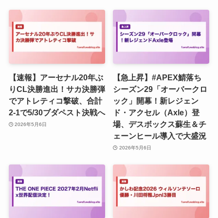
【速報】アーセナル20年ぶ
【急上昇】#APEX鯖落ち
りCL決勝進出！サカ決勝弾
シーズン29「オーバークロ
でアトレティコ撃破、合計
ック」開幕！新レジェン
2-1で5/30ブダペスト決戦へ
ド・アクセル（Axle）登
場、デスボックス蘇生＆チ
2026年5月6日
ェーンヒール導入で大盛況
2026年5月6日