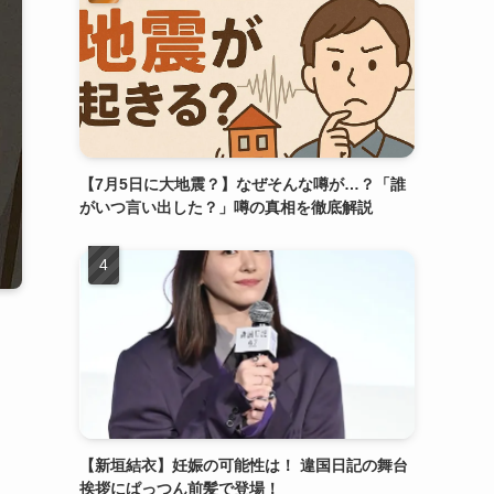
【7月5日に大地震？】なぜそんな噂が…？「誰
がいつ言い出した？」噂の真相を徹底解説
【新垣結衣】妊娠の可能性は！ 違国日記の舞台
挨拶にぱっつん前髪で登場！